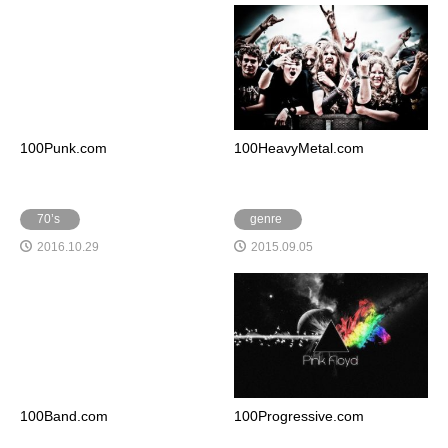
100Punk.com
100HeavyMetal.com
70’s
genre
2016.10.29
2015.09.05
100Band.com
100Progressive.com