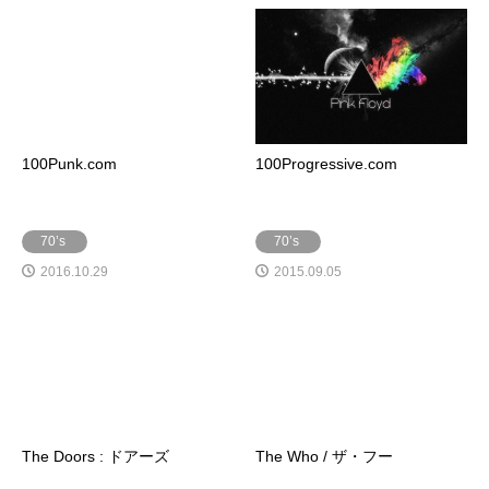
100Punk.com
100Progressive.com
70’s
70’s
2016.10.29
2015.09.05
The Doors : ドアーズ
The Who / ザ・フー