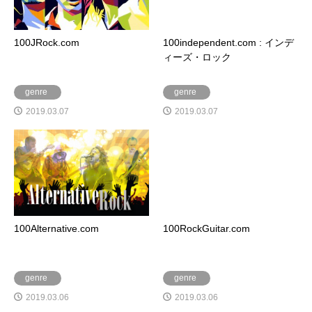
100JRock.com
100independent.com : インデ
ィーズ・ロック
genre
genre
2019.03.07
2019.03.07
100Alternative.com
100RockGuitar.com
genre
genre
2019.03.06
2019.03.06