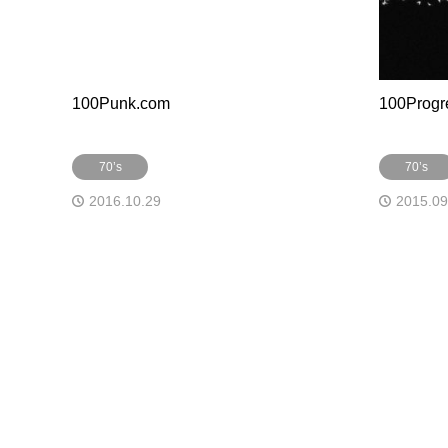
100Punk.com
100Progr
70’s
70’s
2016.10.29
2015.09