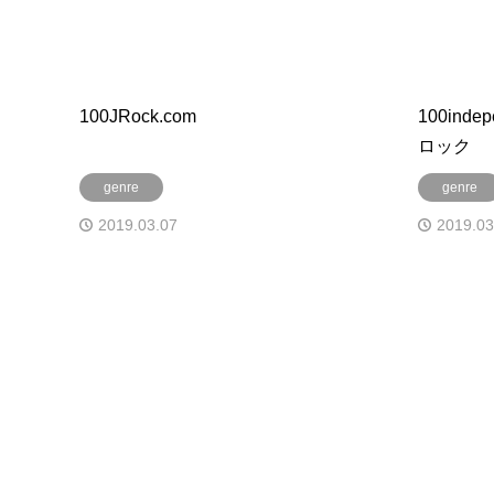
100JRock.com
100inde
ロック
genre
genre
2019.03.07
2019.03