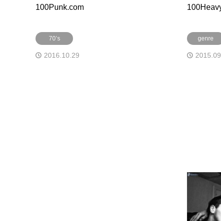
100Punk.com
100Heavy
70’s
genre
2016.10.29
2015.09