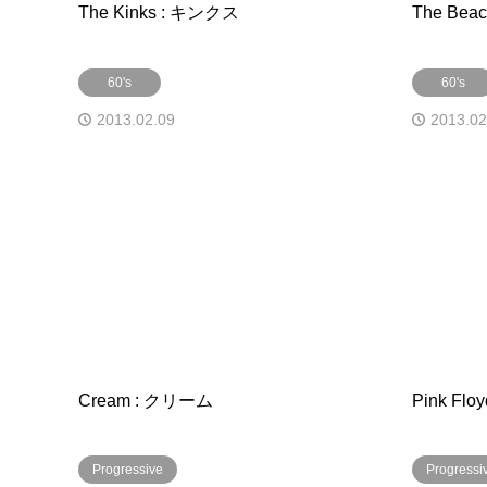
The Kinks : キンクス
The Be
60's
60's
2013.02.09
2013.02
Cream : クリーム
Pink F
Progressive
Progressi