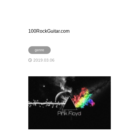
100RockGuitar.com
genre
2019.03.06