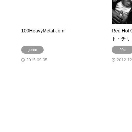
100HeavyMetal.com
Red Hot
ト・チリ
genre
90's
2015.09.05
2012.12