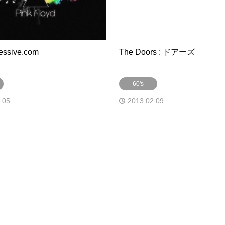
essive.com
The Doors : ドアーズ
60's
.05
2013.02.09